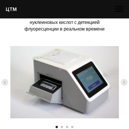
ЦТМ
Амплификатор изотермический
Изаскрин-8
для выявления
нуклеиновых кислот с детекцией
флуоресценции в реальном времени